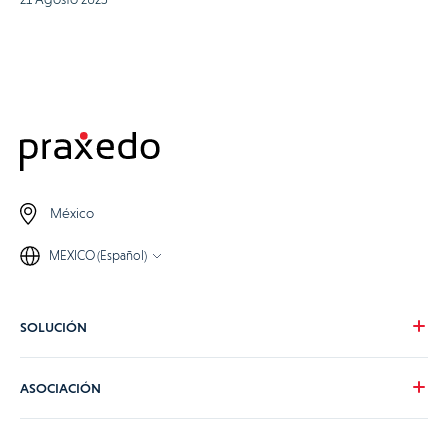
México
MEXICO (Español)
SOLUCIÓN
Nuestra visión
ASOCIACIÓN
Para tus necesidades
Para tu industria
Conviértete en partner de Praxedo