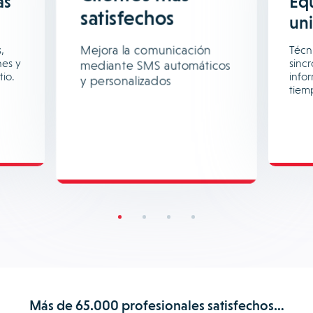
ás
Eq
satisfechos
un
Mejora la comunicación
,
Técni
nes y
sinc
mediante SMS automáticos
tio.
info
y personalizados
tiem
Más de 65.000 profesionales satisfechos…