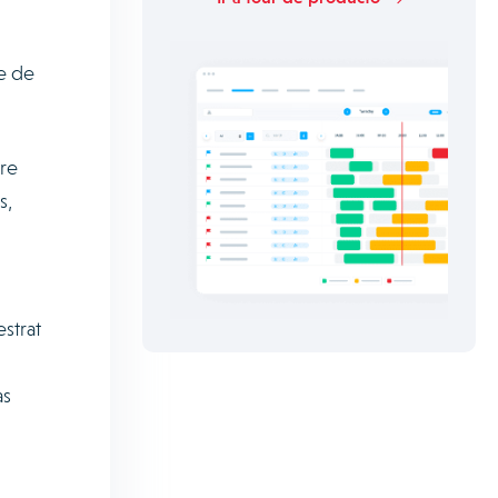
e de
ire
s,
strat
as