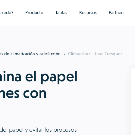
raxedo?
Producto
Tarifas
Recursos
Partners
as de climatización y calefacción
Climaestrat – Juan Fresquet
mina el papel
nes con
el papel y evitar los procesos