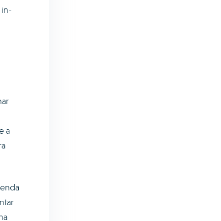
in-
nar
e a
ra
agenda
ntar
na