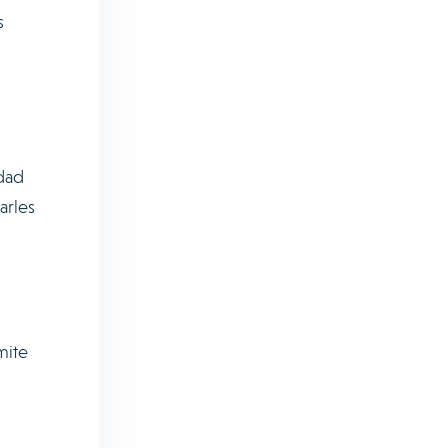
s
idad
arles
mite