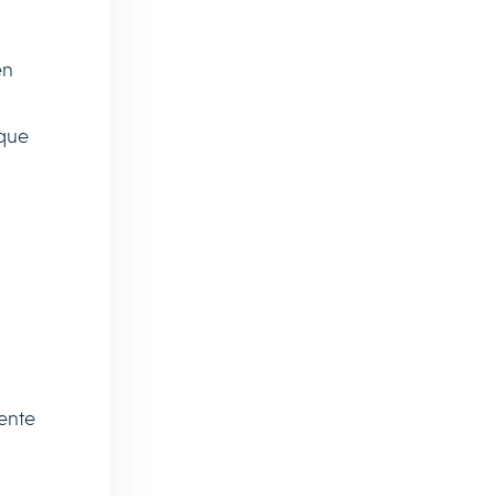
en
 que
ente