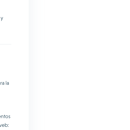
y
a la
entos
web: