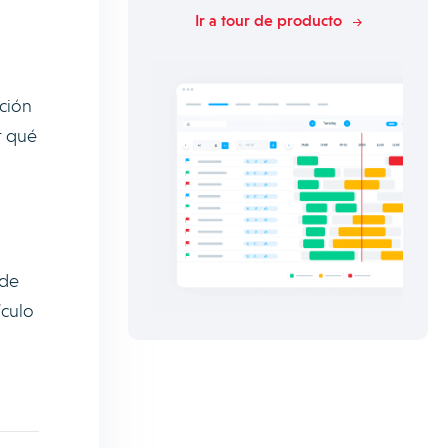
Ir a tour de producto
ación
r qué
 de
ículo