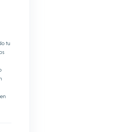
do tu
os
o
n
en