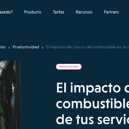
raxedo?
Producto
Tarifas
Recursos
Partners
ado
Productividad
El impacto del precio del combustible en la r
PRODUCTIVIDAD
El impacto 
combustible
de tus servi