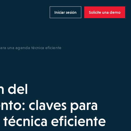
Iniciar sesión
Solicite una demo
para una agenda técnica eficiente
n del
to: claves para
técnica eficiente