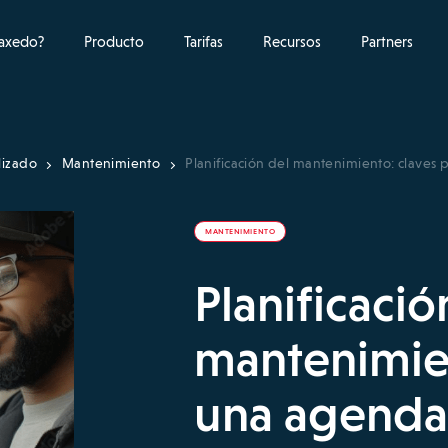
raxedo?
Producto
Tarifas
Recursos
Partners
lizado
Mantenimiento
Planificación del mantenimiento: claves 
MANTENIMIENTO
Planificació
mantenimien
una agenda 