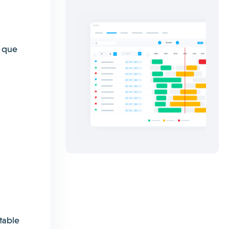
y que
table