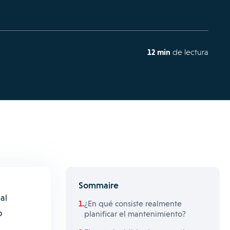
12 min
de lectura
Sommaire
al
¿En qué consiste realmente
o
planificar el mantenimiento?