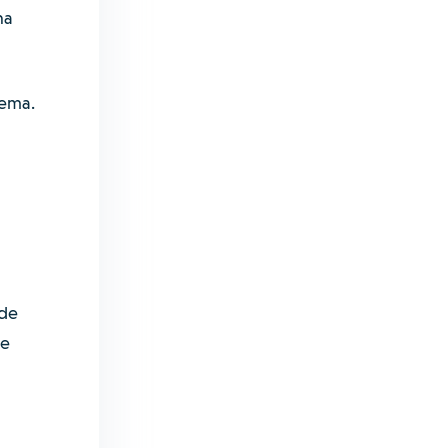
na
tema.
 de
re