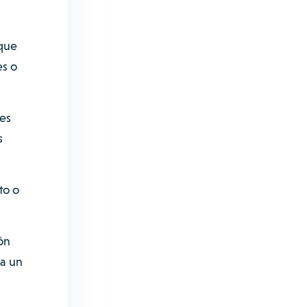
 que
es o
res
s
to o
ón
 a un