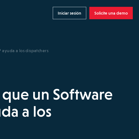
Iniciar sesión
Solicite una demo
 ayuda a los dispatchers
 que un Software
da a los