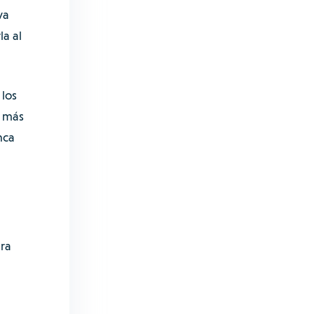
va
la al
 los
r más
nca
ra