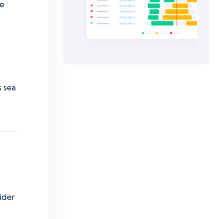
de
s sea
ider