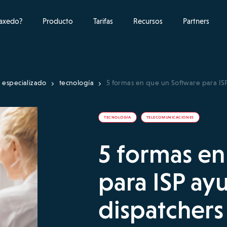
raxedo?
Producto
Tarifas
Recursos
Partners
 especializado
tecnología
5 formas en que un Software para ISP
TECNOLOGÍA
TELECOMUNICACIONES
5 formas en
para ISP ayu
dispatchers