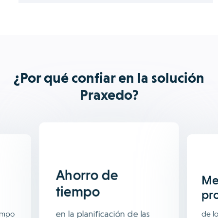
¿Por qué confiar en la solución
Praxedo?
Ahorro de
Mej
tiempo
pr
en la planificación de las
iempo
de l