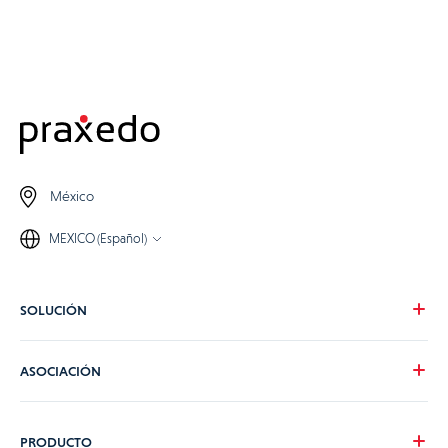
México
MEXICO (Español)
SOLUCIÓN
Nuestra visión
ASOCIACIÓN
Para tus necesidades
Para tu industria
Conviértete en partner de Praxedo
PRODUCTO
Tarifas